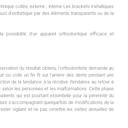
echnique collée, externe , interne Les brackets métalliques
uci d'esthétique par des éléments transparents ou de la
la possibilité d’un appareil orthodontique efficace et
ervation du résultat obtenu, l'orthodontiste demande au
it ou colle un fin fil sur l'arrière des dents pendant une
tion de la tendance à la récidive (tendance au retour à
able selon les personnes et les malformations. Cette phase
atients qui est pourtant essentielle pour la pérennité du
denture s’accompagnant quelquefois de modifications de la
rester vigilant et ne pas omettre les visites annuelles de