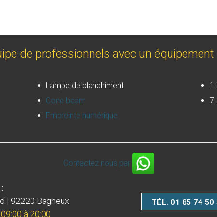
pe de professionnels avec un équipement 
Lampe de blanchiment
1 
Cone beam
7 
Empreinte numérique
Contactez nous par
:
nd | 92220 Bagneux
TÉL. 01 85 74 50
 09:00 à 20:00