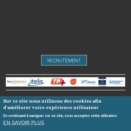
RECRUTEMENT
-
Mentions légales
-
Sur ce site nous utilisons des cookies afin
Honoraires
-
Infos Conseil de l'Ordre
- site web du cabinet
d'améliorer votre expérience utilisateur
dentaire créé par
www.denti.site
En continuant à naviguer sur ce site, vous acceptez cette utilisation
EN SAVOIR PLUS
~ Découvrir les autres Centre dentaire Annadent ~